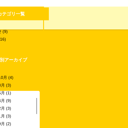
カテゴリ一覧
せ
(9)
16)
別アーカイブ
10月
(4)
8月
(3)
5月
(1)
4月
(9)
2月
(3)
1月
(3)
9月
(2)